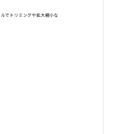
ールでトリミングや拡大縮小な
。