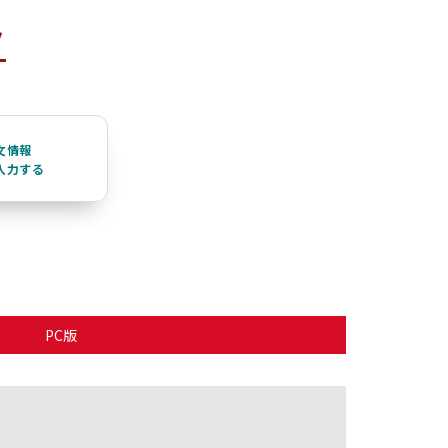
ク
文情報
入力する
PC版