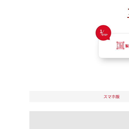
製
スマホ版