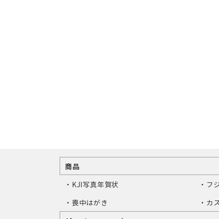
商品
・KJI写真年賀状
・フ
・喪中はがき
・カ