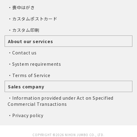
・喪中はがき
・カスタムポストカード
・カスタム印刷
About our services
・Contact us
・System requirements
・Terms of Service
Sales company
・Information provided under Act on Specified
Commercial Transactions
・Privacy policy
COPYRIGHT ©2026 NIHON JUMBO CO., LTD.