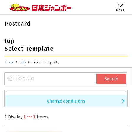
Menu
Postcard
fuji
Select Template
Home
fuji
Select Template
Search
Change conditions
1
〜
1
1
Display
Items