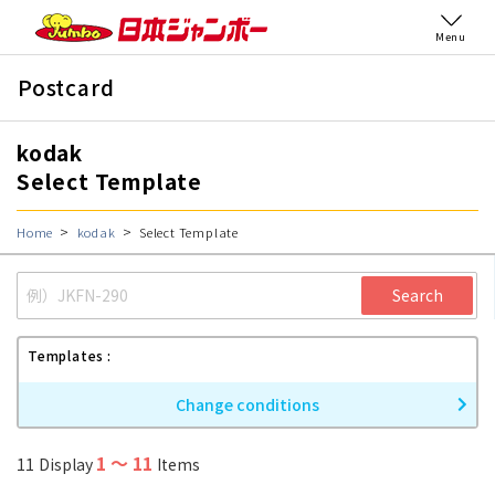
Menu
Postcard
kodak
Select Template
Home
kodak
Select Template
Search
Templates
Change conditions
1
〜
11
11
Display
Items