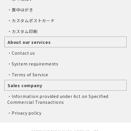
・喪中はがき
・カスタムポストカード
・カスタム印刷
About our services
・Contact us
・System requirements
・Terms of Service
Sales company
・Information provided under Act on Specified
Commercial Transactions
・Privacy policy