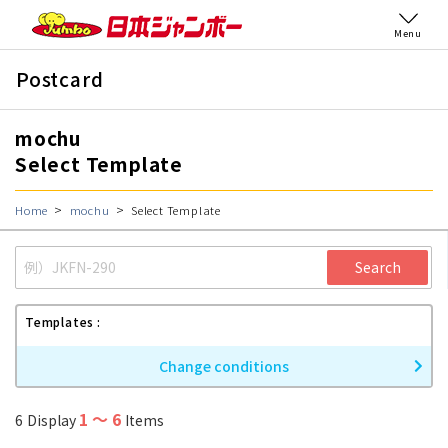
Menu
Postcard
mochu
Select Template
Home
mochu
Select Template
Search
Templates
Change conditions
1
〜
6
6
Display
Items