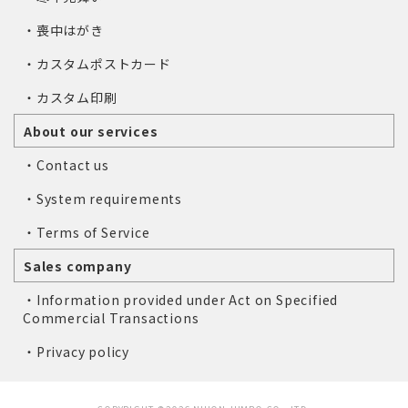
・喪中はがき
・カスタムポストカード
・カスタム印刷
About our services
・Contact us
・System requirements
・Terms of Service
Sales company
・Information provided under Act on Specified
Commercial Transactions
・Privacy policy