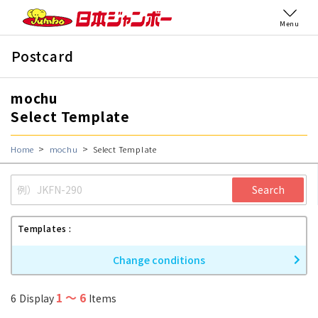
Menu
Postcard
mochu
Select Template
Home
mochu
Select Template
Search
Templates
Change conditions
1
〜
6
6
Display
Items